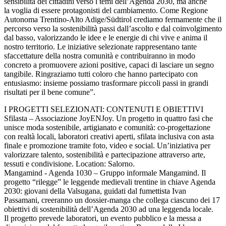
sensibilità dei cittadini verso i temi dell’Agenda 2030, ma anche
la voglia di essere protagonisti del cambiamento. Come Regione
Autonoma Trentino-Alto Adige/Südtirol crediamo fermamente che il
percorso verso la sostenibilità passi dall’ascolto e dal coinvolgimento
dal basso, valorizzando le idee e le energie di chi vive e anima il
nostro territorio. Le iniziative selezionate rappresentano tante
sfaccettature della nostra comunità e contribuiranno in modo
concreto a promuovere azioni positive, capaci di lasciare un segno
tangibile. Ringraziamo tutti coloro che hanno partecipato con
entusiasmo: insieme possiamo trasformare piccoli passi in grandi
risultati per il bene comune”.
I PROGETTI SELEZIONATI: CONTENUTI E OBIETTIVI
Sfilasta – Associazione JoyENJoy. Un progetto in quattro fasi che
unisce moda sostenibile, artigianato e comunità: co-progettazione
con realtà locali, laboratori creativi aperti, sfilata inclusiva con asta
finale e promozione tramite foto, video e social. Un’iniziativa per
valorizzare talento, sostenibilità e partecipazione attraverso arte,
tessuti e condivisione. Location: Salorno.
Mangamind - Agenda 1030 – Gruppo informale Mangamind. Il
progetto “rilegge” le leggende medievali trentine in chiave Agenda
2030: giovani della Valsugana, guidati dal fumettista Ivan
Passamani, creeranno un dossier-manga che collega ciascuno dei 17
obiettivi di sostenibilità dell’Agenda 2030 ad una leggenda locale.
Il progetto prevede laboratori, un evento pubblico e la messa a