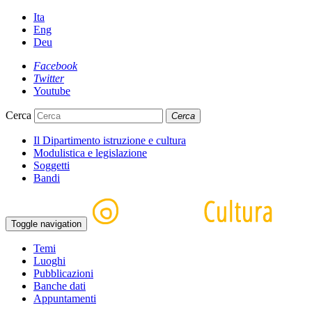
Ita
Eng
Deu
Facebook
Twitter
Youtube
Cerca
Cerca
Il Dipartimento istruzione e cultura
Modulistica e legislazione
Soggetti
Bandi
Toggle navigation
Temi
Luoghi
Pubblicazioni
Banche dati
Appuntamenti