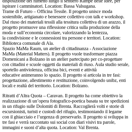
disposizione del fumetto lungo il sentiero Rampe delle Idee, per
ispirare i camminatori. Location: Bassa Valsugana.
Trame di Futuro – Officina Tessile. Il progetto unisce moda
sostenibile, artigianato e benessere collettivo con talk e workshop.
Dal riuso dei materiali tessili alla tessitura collettiva di un arazzo, il
progetto promuove una riflessione critica sulla produzione della
moda e sull’economia circolare, valorizzando la lentezza,
la condivisione e le connessioni tra persone e territori. Location:
Biblioteca comunale di Ala.
Spazio MaMa Raum, un atelier di cittadinanza - Associazione
MaMa (Material Matters). Il progetto vuole trasformare piazza
Domenicani a Bolzano in un atelier partecipato per co-progettare
con cittadini e scuole oggetti da materiali di riuso. Aula studio serale,
sportello antiviolenza, officina bici, eventi e attività
educative animeranno lo spazio. Il progetto si articola in tre fasi:
progettazione, allestimento e restituzione, coinvolgendo unibz, enti
locali e realtà del territorio. Location: Bolzano.
Ritratti d’Altra Quota – Caravan. Il progetto ha come obiettivo la
realizzazione di un’opera fotografico-poetica basata su tre spedizioni
in un rifugio sulle Dolomiti di Brenta. Raccoglierà volti e storie di
escursionisti, turisti e custodi del rifugio, testimoniando il legame
con il ghiacciaio e l’urgenza di preservarlo. Il progetto si sviluppa in
tre fasi e verrà raccontato sui social con diari visivi tra parole,
immagini e suoni d’alta quota. Location: Val Brenta.