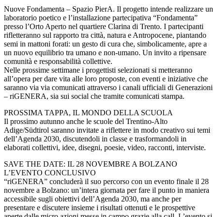
Nuove Fondamenta – Spazio PierA. Il progetto intende realizzare un
laboratorio poetico e l’installazione partecipativa “Fondamenta”
presso l’Orto Aperto nel quartiere Clarina di Trento. I partecipanti
rifletteranno sul rapporto tra città, natura e Antropocene, piantando
semi in mattoni forati: un gesto di cura che, simbolicamente, apre a
un nuovo equilibrio tra umano e non-umano. Un invito a ripensare
comunità e responsabilità collettive.
Nelle prossime settimane i progettisti selezionati si metteranno
all’opera per dare vita alle loro proposte, con eventi e iniziative che
saranno via via comunicati attraverso i canali ufficiali di Generazioni
– riGENERA, sia sui social che tramite comunicati stampa.
PROSSIMA TAPPA, IL MONDO DELLA SCUOLA
Il prossimo autunno anche le scuole del Trentino-Alto
Adige/Südtirol saranno invitate a riflettere in modo creativo sui temi
dell’Agenda 2030, discutendoli in classe e trasformandoli in
elaborati collettivi, idee, disegni, poesie, video, racconti, interviste.
SAVE THE DATE: IL 28 NOVEMBRE A BOLZANO
L’EVENTO CONCLUSIVO
“riGENERA” concluderà il suo percorso con un evento finale il 28
novembre a Bolzano: un’intera giornata per fare il punto in maniera
accessibile sugli obiettivi dell’Agenda 2030, ma anche per
presentare e discutere insieme i risultati ottenuti e le prospettive
aperte dalle micro azioni messe in campo grazie alla call. L’evento si