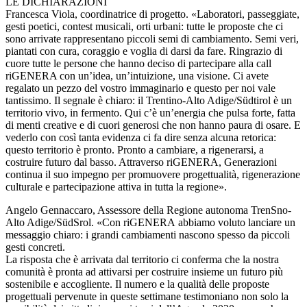
LE DICHIARAZIONI
Francesca Viola, coordinatrice di progetto. «Laboratori, passeggiate,
gesti poetici, contest musicali, orti urbani: tutte le proposte che ci
sono arrivate rappresentano piccoli semi di cambiamento. Semi veri,
piantati con cura, coraggio e voglia di darsi da fare. Ringrazio di
cuore tutte le persone che hanno deciso di partecipare alla call
riGENERA con un’idea, un’intuizione, una visione. Ci avete
regalato un pezzo del vostro immaginario e questo per noi vale
tantissimo. Il segnale è chiaro: il Trentino-Alto Adige/Südtirol è un
territorio vivo, in fermento. Qui c’è un’energia che pulsa forte, fatta
di menti creative e di cuori generosi che non hanno paura di osare. E
vederlo con così tanta evidenza ci fa dire senza alcuna retorica:
questo territorio è pronto. Pronto a cambiare, a rigenerarsi, a
costruire futuro dal basso. Attraverso riGENERA, Generazioni
continua il suo impegno per promuovere progettualità, rigenerazione
culturale e partecipazione attiva in tutta la regione».
Angelo Gennaccaro, Assessore della Regione autonoma TrenSno-
Alto Adige/SüdSrol. «Con riGENERA abbiamo voluto lanciare un
messaggio chiaro: i grandi cambiamenti nascono spesso da piccoli
gesti concreti.
La risposta che è arrivata dal territorio ci conferma che la nostra
comunità è pronta ad attivarsi per costruire insieme un futuro più
sostenibile e accogliente. Il numero e la qualità delle proposte
progettuali pervenute in queste settimane testimoniano non solo la