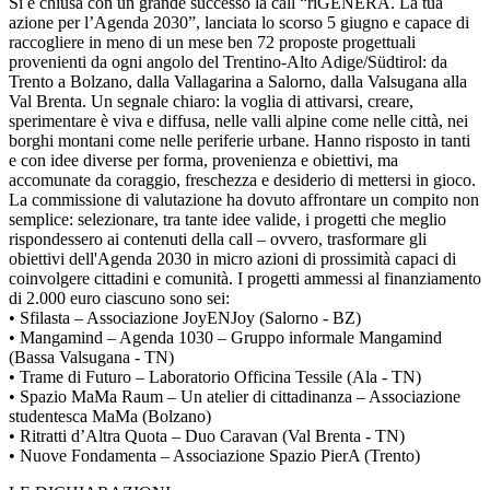
Si è chiusa con un grande successo la call “riGENERA. La tua
azione per l’Agenda 2030”, lanciata lo scorso 5 giugno e capace di
raccogliere in meno di un mese ben 72 proposte progettuali
provenienti da ogni angolo del Trentino-Alto Adige/Südtirol: da
Trento a Bolzano, dalla Vallagarina a Salorno, dalla Valsugana alla
Val Brenta. Un segnale chiaro: la voglia di attivarsi, creare,
sperimentare è viva e diffusa, nelle valli alpine come nelle città, nei
borghi montani come nelle periferie urbane. Hanno risposto in tanti
e con idee diverse per forma, provenienza e obiettivi, ma
accomunate da coraggio, freschezza e desiderio di mettersi in gioco.
La commissione di valutazione ha dovuto affrontare un compito non
semplice: selezionare, tra tante idee valide, i progetti che meglio
rispondessero ai contenuti della call – ovvero, trasformare gli
obiettivi dell'Agenda 2030 in micro azioni di prossimità capaci di
coinvolgere cittadini e comunità. I progetti ammessi al finanziamento
di 2.000 euro ciascuno sono sei:
• Sfilasta – Associazione JoyENJoy (Salorno - BZ)
• Mangamind – Agenda 1030 – Gruppo informale Mangamind
(Bassa Valsugana - TN)
• Trame di Futuro – Laboratorio Officina Tessile (Ala - TN)
• Spazio MaMa Raum – Un atelier di cittadinanza – Associazione
studentesca MaMa (Bolzano)
• Ritratti d’Altra Quota – Duo Caravan (Val Brenta - TN)
• Nuove Fondamenta – Associazione Spazio PierA (Trento)