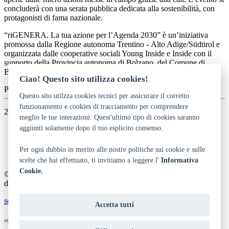
concluderà con una serata pubblica dedicata alla sostenibilità, con
protagonisti di fama nazionale.
“riGENERA. La tua azione per l’Agenda 2030” è un’iniziativa
promossa dalla Regione autonoma Trentino - Alto Adige/Südtirol e
organizzata dalle cooperative sociali Young Inside e Inside con il
supporto della Provincia autonoma di Bolzano, del Comune di
Bolzano e della Fondazione Cassa di Risparmio di Bolzano.
Ciao! Questo sito utilizza cookies!
Press Office Generazioni
Questo sito utilzza cookies tecnici per assicurare il corretto
funzionamento e cookies di tracciamento per comprendere
22/07/2025
meglio le tue interazioni. Quest'ultimo tipo di cookies saranno
aggiunti solamente dopo il tuo esplicito consenso.
Dichiarazione di accessibilità
Privacy
Note legali e crediti
Per ogni dubbio in merito alle nostre politiche sui cookie e sulle
Art Bonus
scelte che hai effettuato, ti invitiamo a leggere l'
Informativa
Cookie.
© 2014 - 2026 TrentinoCultura - Ideazione e coordinamento a cura
del Dipartimento Cultura, Turismo, Promozione e Sport
scrivi alla redazione
Accetta tutti