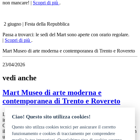
non mancare! |
Scopri di più
.
2 giugno | Festa della Repubblica
Passa a trovarci: le sedi del Mart sono aperte con orario regolare.
|
Scopri di più
.
Mart Museo di arte moderna e contemporanea di Trento e Rovereto
23/04/2026
vedi anche
Mart Museo di arte moderna e
contemporanea di Trento e Rovereto
La sede principale del Mart è un ampio complesso architettonico
Ciao! Questo sito utilizza cookies!
inaugurato nel 2002 su progetto di Mario Botta e Giulio Andreolli.
Concepito con l’idea di “polo culturale” più che museo tradizionale,
Questo sito utilzza cookies tecnici per assicurare il corretto
il Mart nei suoi spazi pubblici dialoga con la Biblioteca Civica e con
funzionamento e cookies di tracciamento per comprendere
un grande auditorium.
meglio le tue interazioni. Quest'ultimo tipo di cookies saranno