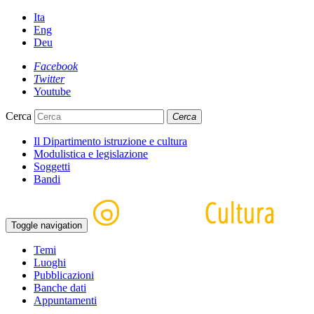
Ita
Eng
Deu
Facebook
Twitter
Youtube
Cerca
Cerca
Il Dipartimento istruzione e cultura
Modulistica e legislazione
Soggetti
Bandi
Toggle navigation
Temi
Luoghi
Pubblicazioni
Banche dati
Appuntamenti