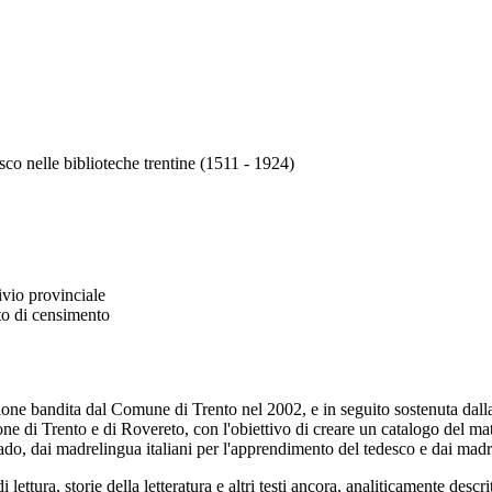
co nelle biblioteche trentine (1511 - 1924)
ivio provinciale
tto di censimento
mazione bandita dal Comune di Trento nel 2002, e in seguito sostenuta dal
ione di Trento e di Rovereto, con l'obiettivo di creare un catalogo del mat
ado, dai madrelingua italiani per l'apprendimento del tedesco e dai madr
 lettura, storie della letteratura e altri testi ancora, analiticamente desc