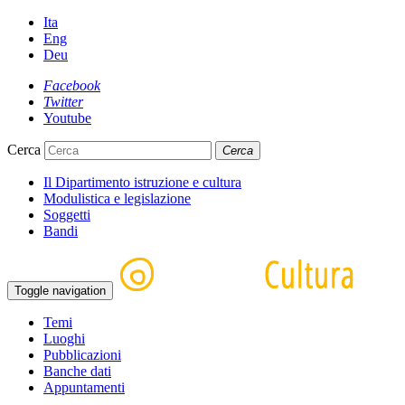
Ita
Eng
Deu
Facebook
Twitter
Youtube
Cerca
Cerca
Il Dipartimento istruzione e cultura
Modulistica e legislazione
Soggetti
Bandi
Toggle navigation
Temi
Luoghi
Pubblicazioni
Banche dati
Appuntamenti