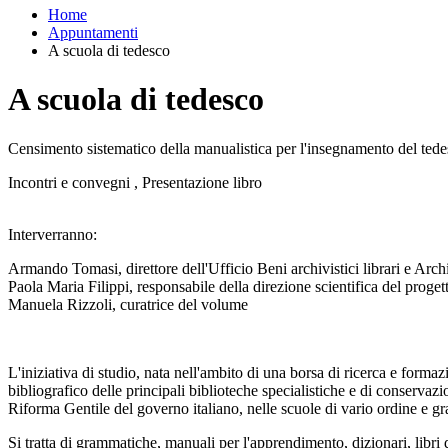
Home
Appuntamenti
A scuola di tedesco
A scuola di tedesco
Censimento sistematico della manualistica per l'insegnamento del tedes
Incontri e convegni , Presentazione libro
Interverranno:
Armando Tomasi, direttore dell'Ufficio Beni archivistici librari e Arch
Paola Maria Filippi, responsabile della direzione scientifica del proge
Manuela Rizzoli, curatrice del volume
L'iniziativa di studio, nata nell'ambito di una borsa di ricerca e for
bibliografico delle principali biblioteche specialistiche e di conservaz
Riforma Gentile del governo italiano, nelle scuole di vario ordine e gr
Si tratta di grammatiche, manuali per l'apprendimento, dizionari, libri di