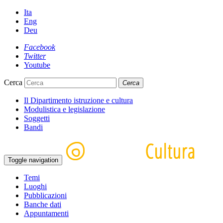
Ita
Eng
Deu
Facebook
Twitter
Youtube
Cerca
Cerca
Il Dipartimento istruzione e cultura
Modulistica e legislazione
Soggetti
Bandi
Toggle navigation
Temi
Luoghi
Pubblicazioni
Banche dati
Appuntamenti