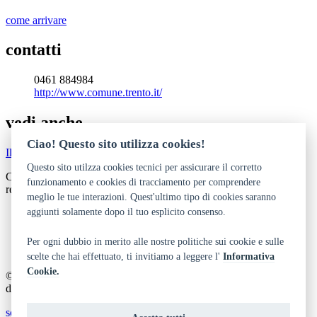
come arrivare
contatti
0461 884984
http://www.comune.trento.it/
vedi anche
Ciao! Questo sito utilizza cookies!
Il progetto Battisti16.16
Questo sito utilzza cookies tecnici per assicurare il corretto
Cinque steli di ferro a Trento, un programma su History Lab, il
funzionamento e cookies di tracciamento per comprendere
recital "Cesare Battisti: la notte prima della forca”
meglio le tue interazioni. Quest'ultimo tipo di cookies saranno
aggiunti solamente dopo il tuo esplicito consenso.
Dichiarazione di accessibilità
Privacy
Note legali e crediti
Per ogni dubbio in merito alle nostre politiche sui cookie e sulle
Art Bonus
scelte che hai effettuato, ti invitiamo a leggere l'
Informativa
Cookie.
© 2014 - 2026 TrentinoCultura - Ideazione e coordinamento a cura
del Dipartimento Cultura, Turismo, Promozione e Sport
scrivi alla redazione