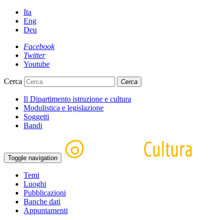
Ita
Eng
Deu
Facebook
Twitter
Youtube
Cerca
Cerca
Il Dipartimento istruzione e cultura
Modulistica e legislazione
Soggetti
Bandi
Toggle navigation
Temi
Luoghi
Pubblicazioni
Banche dati
Appuntamenti