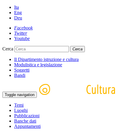
Ita
Eng
Deu
Facebook
Twitter
Youtube
Cerca
Cerca
Il Dipartimento istruzione e cultura
Modulistica e legislazione
Soggetti
Bandi
Toggle navigation
Temi
Luoghi
Pubblicazioni
Banche dati
Appuntamenti