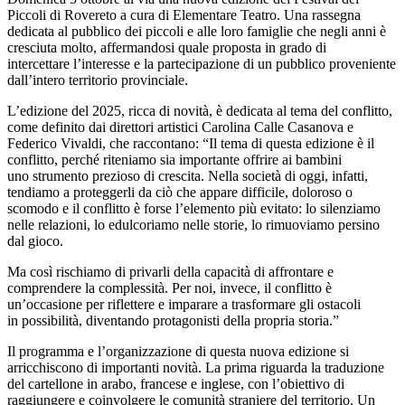
Piccoli di Rovereto a cura di Elementare Teatro. Una rassegna
dedicata al pubblico dei piccoli e alle loro famiglie che negli anni è
cresciuta molto, affermandosi quale proposta in grado di
intercettare l’interesse e la partecipazione di un pubblico proveniente
dall’intero territorio provinciale.
L’edizione del 2025, ricca di novità, è dedicata al tema del conflitto,
come definito dai direttori artistici Carolina Calle Casanova e
Federico Vivaldi, che raccontano: “Il tema di questa edizione è il
conflitto, perché riteniamo sia importante offrire ai bambini
uno strumento prezioso di crescita. Nella società di oggi, infatti,
tendiamo a proteggerli da ciò che appare difficile, doloroso o
scomodo e il conflitto è forse l’elemento più evitato: lo silenziamo
nelle relazioni, lo edulcoriamo nelle storie, lo rimuoviamo persino
dal gioco.
Ma così rischiamo di privarli della capacità di affrontare e
comprendere la complessità. Per noi, invece, il conflitto è
un’occasione per riflettere e imparare a trasformare gli ostacoli
in possibilità, diventando protagonisti della propria storia.”
Il programma e l’organizzazione di questa nuova edizione si
arricchiscono di importanti novità. La prima riguarda la traduzione
del cartellone in arabo, francese e inglese, con l’obiettivo di
raggiungere e coinvolgere le comunità straniere del territorio. Un