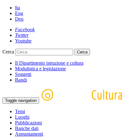
Ita
Eng
Deu
Facebook
Twitter
Youtube
Cerca
Cerca
Il Dipartimento istruzione e cultura
Modulistica e legislazione
Soggetti
Bandi
Toggle navigation
Temi
Luoghi
Pubblicazioni
Banche dati
Appuntamenti