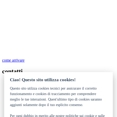
come arrivare
contatti
Ciao! Questo sito utilizza cookies!
0464 452159
0464 452159
Questo sito utilzza cookies tecnici per assicurare il corretto
cultura@comune.rovereto.tn.it
funzionamento e cookies di tracciamento per comprendere
www.teatro-zandonai.it
meglio le tue interazioni. Quest'ultimo tipo di cookies saranno
aggiunti solamente dopo il tuo esplicito consenso.
Dichiarazione di accessibilità
Privacy
Note legali e crediti
Per ogni dubbio in merito alle nostre politiche sui cookie e sulle