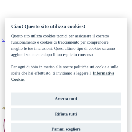
Ciao! Questo sito utilizza cookies!
Questo sito utilzza cookies tecnici per assicurare il corretto
Come arrivare
funzionamento e cookies di tracciamento per comprendere
meglio le tue interazioni. Quest'ultimo tipo di cookies saranno
Dichiarazione di accessibilità
Privacy
aggiunti solamente dopo il tuo esplicito consenso.
Note legali e crediti
Art Bonus
Per ogni dubbio in merito alle nostre politiche sui cookie e sulle
scelte che hai effettuato, ti invitiamo a leggere l'
Informativa
Area riservata biblioteca
Cookie.
Contatti
Chi siamo
Privacy
Richiedi accesso all'area riservata
Accetta tutti
Rifiuta tutti
Fammi scegliere