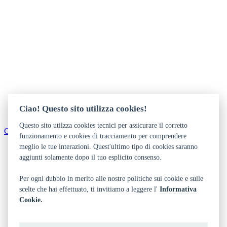
Ciao! Questo sito utilizza cookies!
Questo sito utilzza cookies tecnici per assicurare il corretto
Come arrivare
funzionamento e cookies di tracciamento per comprendere
meglio le tue interazioni. Quest'ultimo tipo di cookies saranno
Dichiarazione di accessibilità
Privacy
aggiunti solamente dopo il tuo esplicito consenso.
Note legali e crediti
Art Bonus
Per ogni dubbio in merito alle nostre politiche sui cookie e sulle
scelte che hai effettuato, ti invitiamo a leggere l'
Informativa
Area riservata biblioteca
Cookie.
Contatti
Chi siamo
Privacy