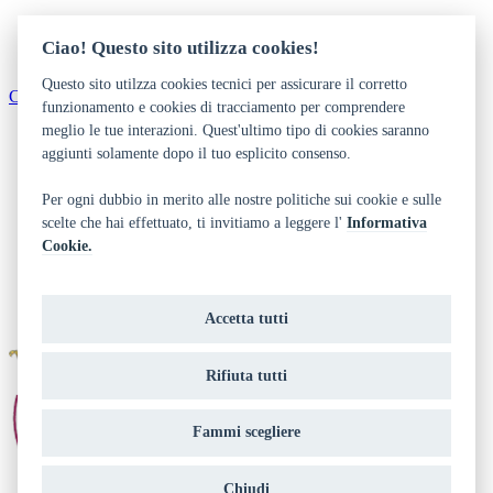
Ciao! Questo sito utilizza cookies!
Questo sito utilzza cookies tecnici per assicurare il corretto
Come arrivare
funzionamento e cookies di tracciamento per comprendere
meglio le tue interazioni. Quest'ultimo tipo di cookies saranno
Dichiarazione di accessibilità
Privacy
aggiunti solamente dopo il tuo esplicito consenso.
Note legali e crediti
Art Bonus
Per ogni dubbio in merito alle nostre politiche sui cookie e sulle
scelte che hai effettuato, ti invitiamo a leggere l'
Informativa
Area riservata biblioteca
Cookie.
Contatti
Chi siamo
Privacy
Richiedi accesso all'area riservata
Accetta tutti
Rifiuta tutti
Fammi scegliere
Chiudi