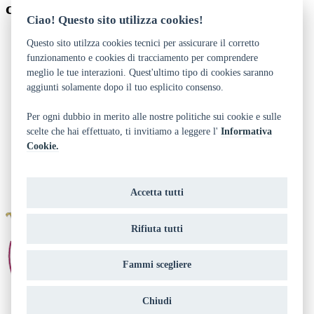
contatti
Ciao! Questo sito utilizza cookies!
0463/422006
Questo sito utilzza cookies tecnici per assicurare il corretto
biblioteca@comune.cles.tn.it
funzionamento e cookies di tracciamento per comprendere
meglio le tue interazioni. Quest'ultimo tipo di cookies saranno
Dichiarazione di accessibilità
aggiunti solamente dopo il tuo esplicito consenso.
Privacy
Note legali e crediti
Art Bonus
Per ogni dubbio in merito alle nostre politiche sui cookie e sulle
scelte che hai effettuato, ti invitiamo a leggere l'
Informativa
Area riservata biblioteca
Cookie.
Contatti
Chi siamo
Privacy
Richiedi accesso all'area riservata
Accetta tutti
Rifiuta tutti
Fammi scegliere
Chiudi