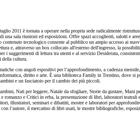
uglio 2011 è tornata a operare nella propria sede radicalmente ristruttur
di una sala riunioni ed esposizioni. Offre spazi accoglienti, salotti e ar
lto contenuto tecnologico consente al pubblico un ampio accesso ai nuovi s
lettura e, attraverso un box collocato all'esterno dell'ingresso, la possibilit
er i suggerimenti di lettura tra utenti e al servizio Desiderata, consistent
 della cultura.
matiche con angoli espositivi per l’approfondimento, a cadenza mensile, 
informatica, diritto e arte. È una biblioteca Family in Trentino, dove si 
ambini e un fasciatoio per il cambio dei più piccoli.
i bambini, Nati per leggere, Natale da sfogliare, Storie da gustare, Mani p
omanzo e Critici in erba, la presentazione di libri, laboratori teatrali e d
ditori, illustratori, seminari e dibattiti, mostre e laboratori per approfond
i con l’autore, il mercatino di libri usati, le mostre bibliografiche, espos