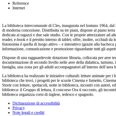
Reference
Internet
La biblioteca intercomunale di Cles, inaugurata nel lontano 1964, dal l
di moderna concezione. Distribuita su tre piani, dispone al piano terra 
dedicata ai ragazzi e due sale studio. Con le proprie attrezzature ad a
reader, e-book e il prestito interno di tablet; offre, inoltre, occhiali da 
fisionomia è quella di luogo attivo – e interattivo (grazie alla bacheca p
informazione, comunicazione e promozione riguardante tutti gli aspetti
Dispone di una ragguardevole dotazione libraria, collocata per aree te
documentazione di secondo livello nelle aree della didattica, turismo, 
famiglia, una zona per gli adulti accompagnatori all’interno dell’area b
La biblioteca ha realizzato le iniziative culturali: letture animate per 
biblioteca che trovi, i progetti per le scuole Cinema e fumetto, Cinema e r
Storie con letture, spettacoli, notte in biblioteca, incontri con autori, e
biblioteca: il Gruppo di lettura, il concorso Ora ti racconto, gli incontr
biblioteca organizza corsi di inglese, tedesco e spagnolo.
Dichiarazione di accessibilità
Privacy
Note legali e crediti