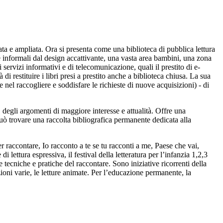
ata e ampliata. Ora si presenta come una biblioteca di pubblica lettura
ee informali dal design accattivante, una vasta area bambini, una zona
ervizi informativi e di telecomunicazione, quali il prestito di e-
à di restituire i libri presi a prestito anche a biblioteca chiusa. La sua
e nel raccogliere e soddisfare le richieste di nuove acquisizioni) - di
degli argomenti di maggiore interesse e attualità. Offre una
può trovare una raccolta bibliografica permanente dedicata alla
er raccontare, Io racconto a te se tu racconti a me, Paese che vai,
i lettura espressiva, il festival della letteratura per l’infanzia 1,2,3
ire tecniche e pratiche del raccontare. Sono iniziative ricorrenti della
izioni varie, le letture animate. Per l’educazione permanente, la