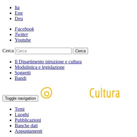
Ita
Eng
Deu
Facebook
Twitter
Youtube
Cerca
Cerca
Il Dipartimento istruzione e cultura
Modulistica e legislazione
Soggetti
Bandi
Toggle navigation
Temi
Luoghi
Pubblicazioni
Banche dati
Appuntamenti