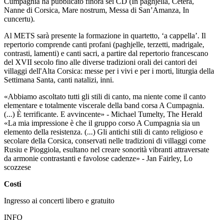
Cumpagnia ha pubblicato finora sei CD (In paghjella, Cetera,
Nanne di Corsica, Mare nostrum, Messa di San’Amanza, In
cuncertu).
Al METS sarà presente la formazione in quartetto, ‘a cappella’. Il
repertorio comprende canti profani (paghjelle, terzetti, madrigale,
contrasti, lamenti) e canti sacri, a partire dal repertorio francescano
del XVII secolo fino alle diverse tradizioni orali dei cantori dei
villaggi dell'Alta Corsica: messe per i vivi e per i morti, liturgia della
Settimana Santa, canti natalizi, inni.
«Abbiamo ascoltato tutti gli stili di canto, ma niente come il canto
elementare e totalmente viscerale della band corsa A Cumpagnia.
(...) È terrificante. E avvincente» - Michael Tumelty, The Herald
«La mia impressione è che il gruppo corso A Cumpagnia sia un
elemento della resistenza. (...) Gli antichi stili di canto religioso e
secolare della Corsica, conservati nelle tradizioni di villaggi come
Rusiu e Pioggiola, esultano nel creare sonorità vibranti attraversate
da armonie contrastanti e favolose cadenze» - Jan Fairley, Lo
scozzese
Costi
Ingresso ai concerti libero e gratuito
INFO