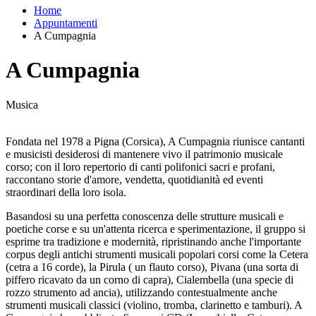
Home
Appuntamenti
A Cumpagnia
A Cumpagnia
Musica
Fondata nel 1978 a Pigna (Corsica), A Cumpagnia riunisce cantanti
e musicisti desiderosi di mantenere vivo il patrimonio musicale
corso; con il loro repertorio di canti polifonici sacri e profani,
raccontano storie d'amore, vendetta, quotidianità ed eventi
straordinari della loro isola.
Basandosi su una perfetta conoscenza delle strutture musicali e
poetiche corse e su un'attenta ricerca e sperimentazione, il gruppo si
esprime tra tradizione e modernità, ripristinando anche l'importante
corpus degli antichi strumenti musicali popolari corsi come la Cetera
(cetra a 16 corde), la Pirula ( un flauto corso), Pivana (una sorta di
piffero ricavato da un corno di capra), Cialembella (una specie di
rozzo strumento ad ancia), utilizzando contestualmente anche
strumenti musicali classici (violino, tromba, clarinetto e tamburi). A