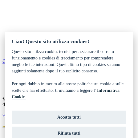
Ciao! Questo sito utilizza cookies!
Questo sito utilzza cookies tecnici per assicurare il corretto
funzionamento e cookies di tracciamento per comprendere
Come arrivare
meglio le tue interazioni. Quest'ultimo tipo di cookies saranno
aggiunti solamente dopo il tuo esplicito consenso.
Dichiarazione di accessibilità
Privacy
Note legali e crediti
Per ogni dubbio in merito alle nostre politiche sui cookie e sulle
Art Bonus
scelte che hai effettuato, ti invitiamo a leggere l'
Informativa
Cookie.
© 2014 - 2026 TrentinoCultura - Ideazione e coordinamento a cura
del Dipartimento Cultura, Turismo, Promozione e Sport
scrivi alla redazione
Accetta tutti
Rifiuta tutti